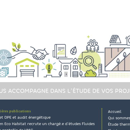
US ACCOMPAGNE DANS L’ÉTUDE DE VOS PROJ
ières publications
Accueil
et DPE et audit énergétique
Qui sommes
n Eco Habitat recrute un chargé.e d’études Fluides
Étude ther
Le contrôle de VMC