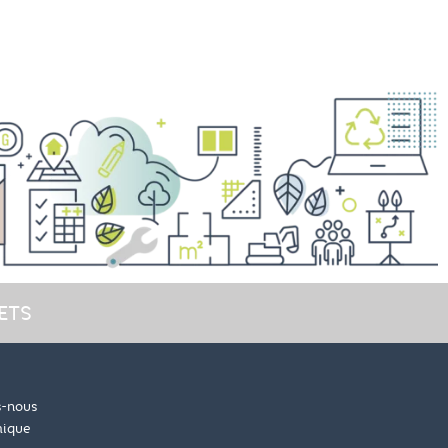
ETS
-nous
mique