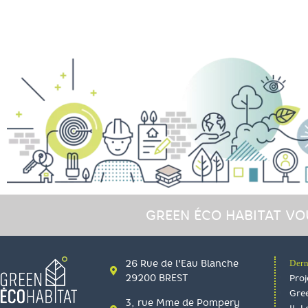
GREEN ÉCO HABITAT VO
26 Rue de l'Eau Blanche
Dern
29200 BREST
Proj
Gree
3, rue Mme de Pompery
II. 